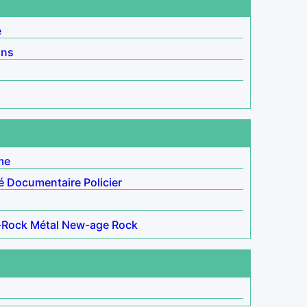
é
ins
me
é
Documentaire
Policier
-Rock
Métal
New-age
Rock