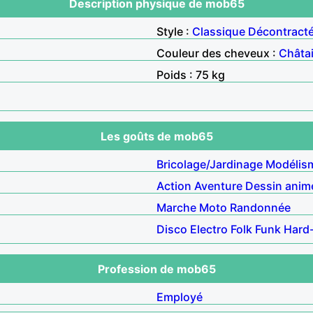
Description physique de mob65
Style :
Classique
Décontract
Couleur des cheveux :
Châta
Poids : 75 kg
Les goûts de mob65
Bricolage/Jardinage
Modélis
Action
Aventure
Dessin anim
Marche
Moto
Randonnée
Disco
Electro
Folk
Funk
Hard
Profession de mob65
Employé