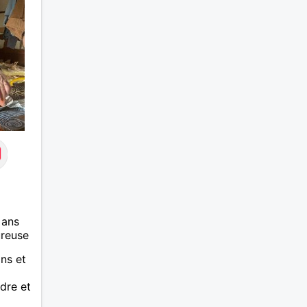
 ans
ureuse
ans et
dre et