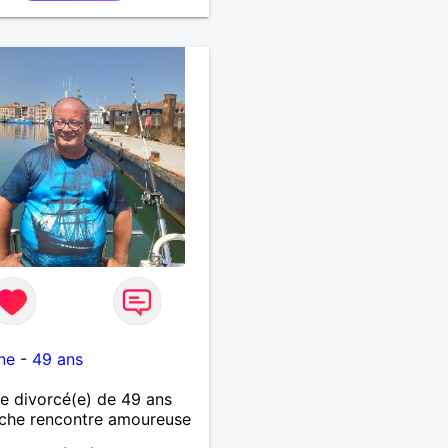
 mon temps, juste trouver
ne personne. ❤️
ne
-
49 ans
 divorcé(e) de 49 ans
che rencontre amoureuse