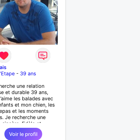
ais
'Etape
-
39 ans
herche une relation
se et durable 39 ans,
j’aime les balades avec
fants et mon chien, les
epas et les moments
s. Je recherche une
sincère, fidèle et
se, avec qui construire une
Voir le profil
histoire. Je ne veux pas