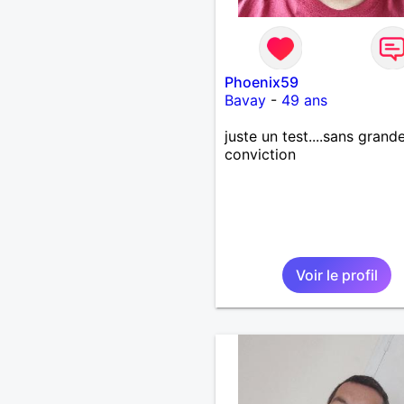
Phoenix59
Bavay
-
49 ans
juste un test....sans grand
conviction
Voir le profil