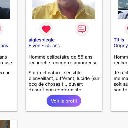
aiglespiegle
Titjis
 ans
Elven
-
55 ans
Origny
ans
Homme célibataire de 55 ans
Homme 
ureuse
recherche rencontre amoureuse
recher
herche
Spirituel naturel sensible,
Je rec
bienveillant, différent, lucide (sur
me ma
bcq de choses )… ouvert
soit a
d’esprit non conformiste.
son to
Recherche en l’autre un peu la
simpli
Voir le profil
même chose…
ces dé
une re