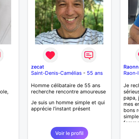
zecat
Raonn
Saint-Denis-Camélias
-
55 ans
Raon-l
Homme célibataire de 55 ans
Je rec
ole,
recherche rencontre amoureuse
sérieu
papa, 
Je suis un homme simple et qui
mes en
apprécie l’instant présent
bons r
simple
femme 
sérieu
Voir le profil
belle 