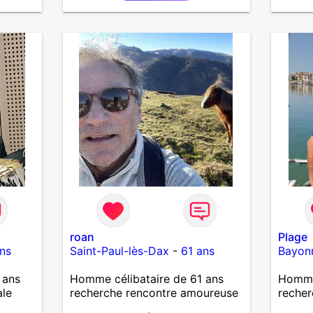
perdre
la bon
roan
Plage
ns
Saint-Paul-lès-Dax
-
61 ans
Bayon
 ans
Homme célibataire de 61 ans
Homme
ale
recherche rencontre amoureuse
recher