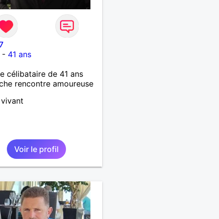
7
-
41 ans
célibataire de 41 ans
che rencontre amoureuse
 vivant
Voir le profil