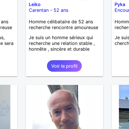
Leiko
Pyka
Carentan
-
52 ans
Encour
 ans
Homme célibataire de 52 ans
Homme 
ureuse
recherche rencontre amoureuse
recher
us,
Je suis un homme sérieux qui
Je sui
te sera
recherche une relation stable ,
cherch
honnête , sincère et durable
Voir le profil