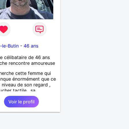
-le-Butin
-
46 ans
célibataire de 46 ans
che rencontre amoureuse
herche cette femme qui
nque énormément que ce
u niveau de son regard ,
ucher tactile , sa
cité , sa douceur bref tout
Voir le profil
fauts et ses qualités pour
lation pérenne