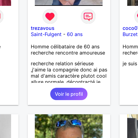
trezavous
coco0
Saint-Fulgent
-
60 ans
Burzet
e
Homme célibataire de 60 ans
Homme 
recherche rencontre amoureuse
recher
recherche relation sérieuse
je suis
,j'aime la compagnie donc ai pas
mal d'amis caractère plutot cool
allure normale ,décontracté je
voudrais rencontrer une
Voir le profil
personne aimant la nature
,bricolage ,quelqu'un de simple
et naturel à vos claviers
mesdames