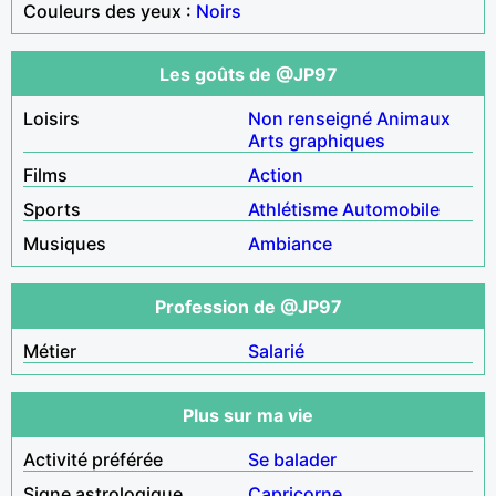
Couleurs des yeux :
Noirs
Les goûts de @JP97
Loisirs
Non renseigné
Animaux
Arts graphiques
Films
Action
Sports
Athlétisme
Automobile
Musiques
Ambiance
Profession de @JP97
Métier
Salarié
Plus sur ma vie
Activité préférée
Se balader
Signe astrologique
Capricorne