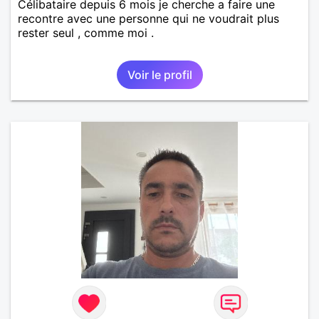
Célibataire depuis 6 mois je cherche a faire une
recontre avec une personne qui ne voudrait plus
rester seul , comme moi .
Voir le profil