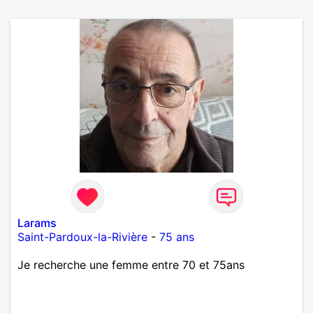
Larams
Saint-Pardoux-la-Rivière
-
75 ans
Je recherche une femme entre 70 et 75ans