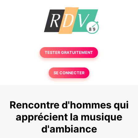
TESTER GRATUITEMENT
SE CONNECTER
Rencontre d'hommes qui
apprécient la musique
d'ambiance