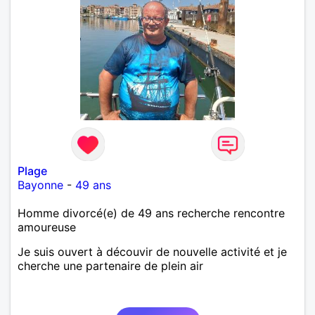
Plage
Bayonne
-
49 ans
Homme divorcé(e) de 49 ans recherche rencontre
amoureuse
Je suis ouvert à découvir de nouvelle activité et je
cherche une partenaire de plein air