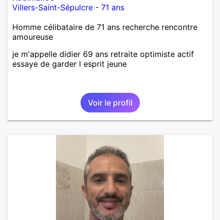
Villers-Saint-Sépulcre
-
71 ans
Homme célibataire de 71 ans recherche rencontre
amoureuse
je m'appelle didier 69 ans retraite optimiste actif
essaye de garder l esprit jeune
Voir le profil