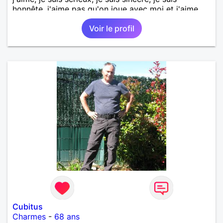
honnête, j'aime pas qu'on joue avec moi et j'aime
pas les mensonges. Je cherche une relation
Voir le profil
amoureuse et sérieuse.
Cubitus
Charmes
-
68 ans