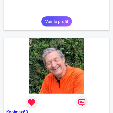
Voir le profil
Koolmax60