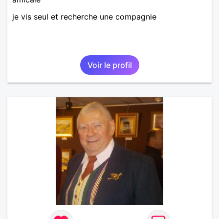
je vis seul et recherche une compagnie
Voir le profil