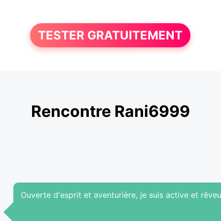
TESTER GRATUITEMENT
Rencontre Rani6999
Ouverte d'esprit et aventurière, je suis active et rêve