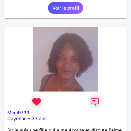
Voir le profil
Mimi9733
Cayenne
-
33 ans
Slt je suis une fille qui aime écoute et discute j'aime