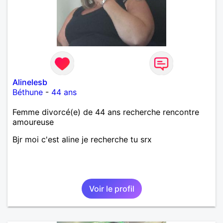
Alinelesb
Béthune
-
44 ans
Femme divorcé(e) de 44 ans recherche rencontre
amoureuse
Bjr moi c'est aline je recherche tu srx
Voir le profil