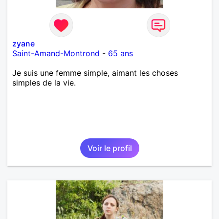
zyane
Saint-Amand-Montrond
-
65 ans
Je suis une femme simple, aimant les choses
simples de la vie.
Voir le profil