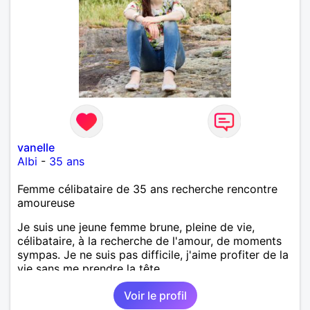
vanelle
Albi
-
35 ans
Femme célibataire de 35 ans recherche rencontre
amoureuse
Je suis une jeune femme brune, pleine de vie,
célibataire, à la recherche de l'amour, de moments
sympas. Je ne suis pas difficile, j'aime profiter de la
vie sans me prendre la tête.
Voir le profil