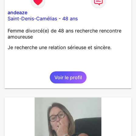
andeaze
Saint-Denis-Camélias
-
48 ans
Femme divorcé(e) de 48 ans recherche rencontre
amoureuse
Je recherche une relation sérieuse et sincère.
Voir le profil