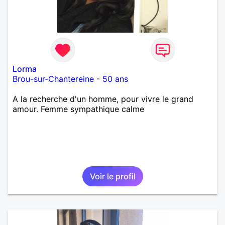
Lorma
Brou-sur-Chantereine
-
50 ans
A la recherche d'un homme, pour vivre le grand
amour. Femme sympathique calme
Voir le profil