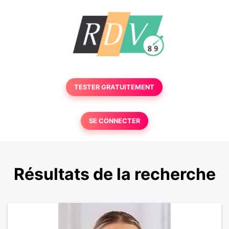
TESTER GRATUITEMENT
SE CONNECTER
Résultats de la recherche