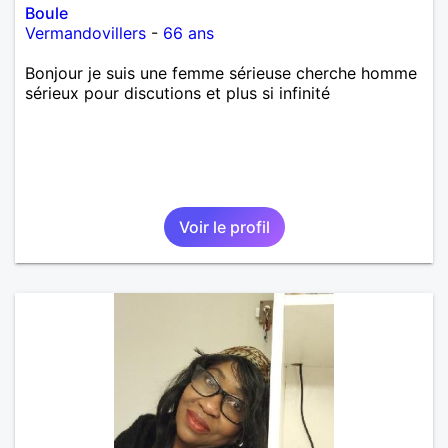
Boule
Vermandovillers
-
66 ans
Bonjour je suis une femme sérieuse cherche homme
sérieux pour discutions et plus si infinité
Voir le profil