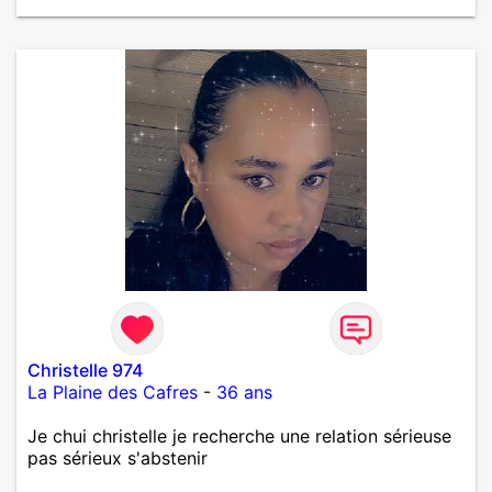
Christelle 974
La Plaine des Cafres
-
36 ans
Je chui christelle je recherche une relation sérieuse
pas sérieux s'abstenir