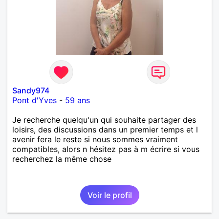
Sandy974
Pont d'Yves
-
59 ans
Je recherche quelqu'un qui souhaite partager des
loisirs, des discussions dans un premier temps et l
avenir fera le reste si nous sommes vraiment
compatibles, alors n hésitez pas à m écrire si vous
recherchez la même chose
Voir le profil