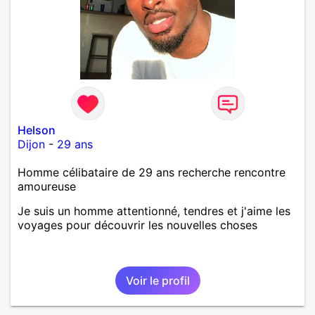
Helson
Dijon
-
29 ans
Homme célibataire de 29 ans recherche rencontre
amoureuse
Je suis un homme attentionné, tendres et j'aime les
voyages pour découvrir les nouvelles choses
Voir le profil