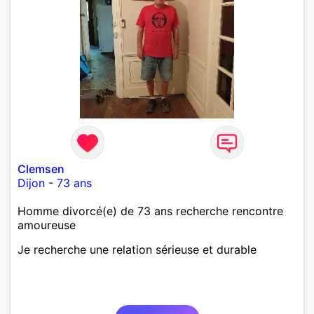
Clemsen
Dijon
-
73 ans
Homme divorcé(e) de 73 ans recherche rencontre
amoureuse
Je recherche une relation sérieuse et durable