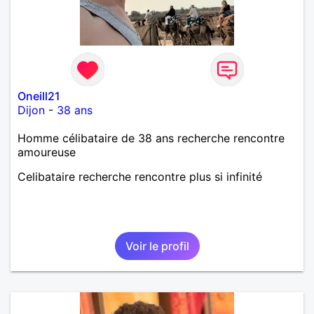
Oneill21
Dijon
-
38 ans
Homme célibataire de 38 ans recherche rencontre
amoureuse
Celibataire recherche rencontre plus si infinité
Voir le profil