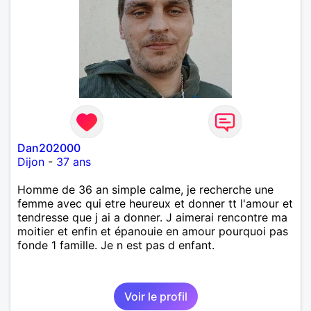
Dan202000
Dijon
-
37 ans
Homme de 36 an simple calme, je recherche une
femme avec qui etre heureux et donner tt l'amour et
tendresse que j ai a donner. J aimerai rencontre ma
moitier et enfin et épanouie en amour pourquoi pas
fonde 1 famille. Je n est pas d enfant.
Voir le profil