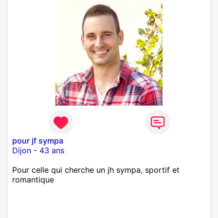
pour jf sympa
Dijon
-
43 ans
Pour celle qui cherche un jh sympa, sportif et
romantique