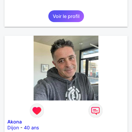
Voir le profil
Akona
Dijon
-
40 ans