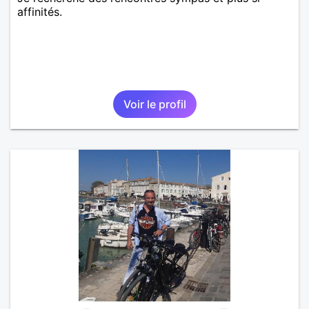
affinités.
Voir le profil