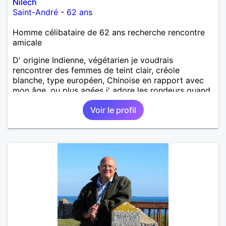
Nilech
Saint-André
-
62 ans
Homme célibataire de 62 ans recherche rencontre
amicale
D' origine Indienne, végétarien je voudrais
rencontrer des femmes de teint clair, créole
blanche, type européen, Chinoise en rapport avec
mon âge, ou plus agées j' adore les rondeurs quand
elles sont mises en valeur,pour aventure suivie, se
Voir le profil
voir chez moi, se voir régulièrement si on le désire
tous les deux, une relation simple, sans engagement
le temps qu' on le souhaite