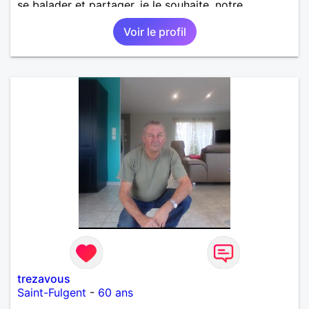
se balader et partager, je le souhaite, notre
complicité. J'aime beaucoup les chantiers de
Voir le profil
randonnée pour se défouler, se relaxer, se détendre
et finalement prendre du bon temps. C'est difficile
de tout dire en quelques lignes. En revanche, vous
pouvez me contacter pour avoir plus
d'informations. A bientôt
trezavous
Saint-Fulgent
-
60 ans