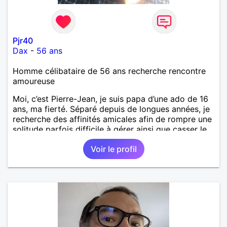
Pjr40
Dax
-
56 ans
Homme célibataire de 56 ans recherche rencontre
amoureuse
Moi, c’est Pierre-Jean, je suis papa d’une ado de 16
ans, ma fierté. Séparé depuis de longues années, je
recherche des affinités amicales afin de rompre une
solitude parfois difficile à gérer ainsi que casser le
vague à l’âme. L’amitié reste extrêmement
Voir le profil
importante à mes yeux mais peut se décliner en des
sentiments plus puissants. « Le temps fera son
œuvre » disait Arthur Schopenhauer, philosophe
allemand que j’adore. J’aime discuter sans pour
autant être trop locace. Je suis bourré de qualités
avec très peu de défauts. Je suis altruiste,
bienveillant, empathique, attentionné, honnête,
respectueux, doux de caractère et compréhensif : je