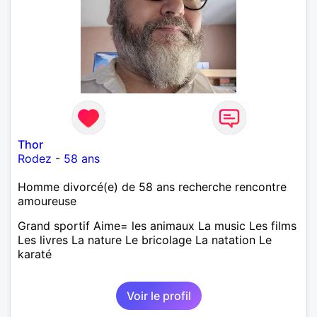
laisse « glisser » beaucoup de choses. Mais ne vous
m’éprenez pas Mesdames, si une personne que
j’aime me trahit une fois, il n’y aura pas de seconde
chance et je l’effacerai à « vitam eternam ».
Néanmoins, je suis un tout petit peu maniaque ainsi
qu’impatient. J’essaye de faire des efforts. Rien de
bien dramatique ! Du moins je le pense……Je suis un
homme facile à vivre. À vous si vous le souhaitez,
d’apprendre à me connaître davantage. J’en serai
ravi….A très bientôt je l’espère.
Thor
Rodez
-
58 ans
Homme divorcé(e) de 58 ans recherche rencontre
amoureuse
Grand sportif Aime= les animaux La music Les films
Les livres La nature Le bricolage La natation Le
karaté
Voir le profil