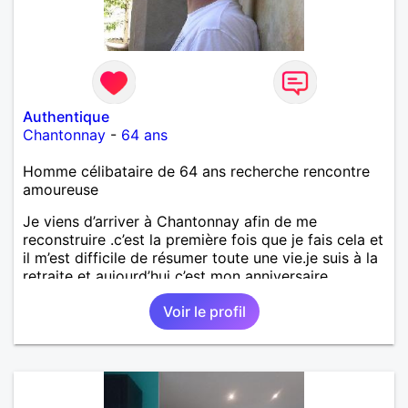
Authentique
Chantonnay
-
64 ans
Homme célibataire de 64 ans recherche rencontre
amoureuse
Je viens d’arriver à Chantonnay afin de me
reconstruire .c’est la première fois que je fais cela et
il m’est difficile de résumer toute une vie.je suis à la
retraite et aujourd’hui c’est mon anniversaire
!J’aimerais rencontrer quelqu’un qui partage les
Voir le profil
mêmes valeurs qui font de quelqu’un un être humain