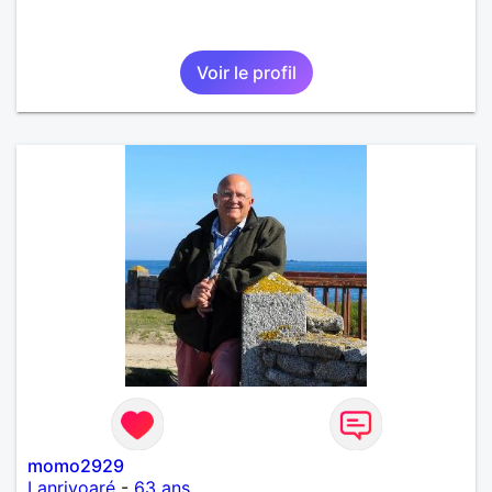
Voir le profil
momo2929
Lanrivoaré
-
63 ans