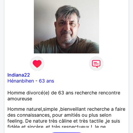
Indiana22
Hénanbihen
-
63 ans
Homme divorcé(e) de 63 ans recherche rencontre
amoureuse
Homme naturel,simple ,bienveillant recherche a faire
des connaissances, pour amitiés ou plus selon
feeling. De nature très câline et très tactile ,je suis
fidèle et sincère.,et très respectueux ! Je ne
supporte pas le mensonge.Rien ne vaut une vraie