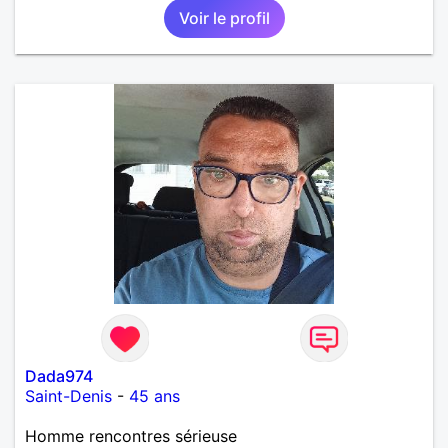
Voir le profil
rencontre,pour échanger en toute simplicité,j'ai du
mal à prolonger des échanges virtuels Je suis plutôt
attiré par des femmes ayant la cinquantaine ,belles
dans leurs têtes et dans leurs corps. Féminines
naturellement ,sans fards ,ni excès A vous de jouer
Mesdames 😉
Dada974
Saint-Denis
-
45 ans
Homme rencontres sérieuse