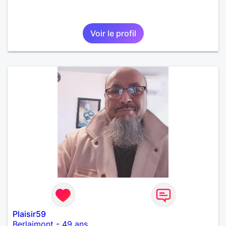
Voir le profil
Plaisir59
Berlaimont
-
49 ans