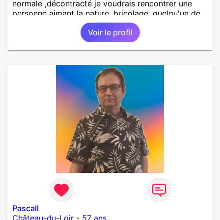
normale ,décontracté je voudrais rencontrer une
personne aimant la nature ,bricolage ,quelqu'un de
simple et naturel à vos claviers mesdames
Voir le profil
Pascall
Château-du-Loir
-
57 ans