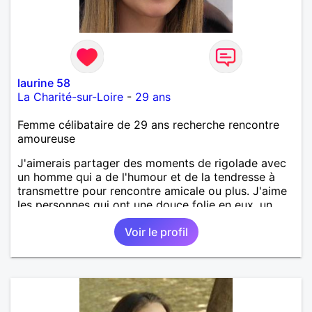
laurine 58
La Charité-sur-Loire
-
29 ans
Femme célibataire de 29 ans recherche rencontre
amoureuse
J'aimerais partager des moments de rigolade avec
un homme qui a de l'humour et de la tendresse à
transmettre pour rencontre amicale ou plus. J'aime
les personnes qui ont une douce folie en eux, un
brin de réserve.
Voir le profil