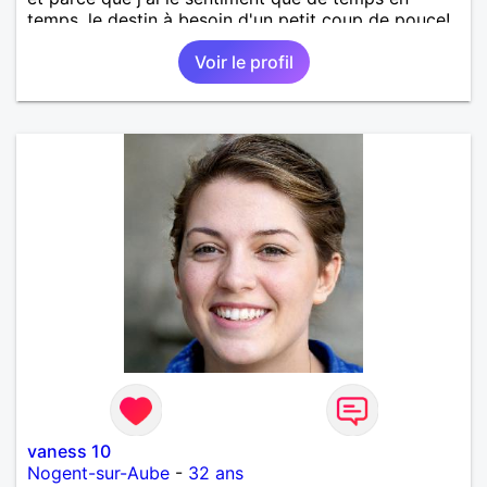
temps, le destin à besoin d'un petit coup de pouce!
Voir le profil
vaness 10
Nogent-sur-Aube
-
32 ans