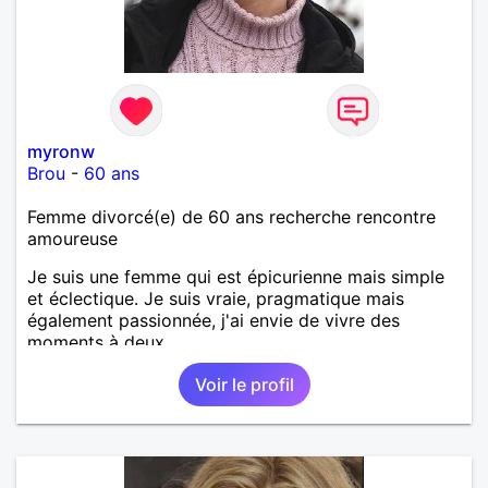
myronw
Brou
-
60 ans
Femme divorcé(e) de 60 ans recherche rencontre
amoureuse
Je suis une femme qui est épicurienne mais simple
et éclectique. Je suis vraie, pragmatique mais
également passionnée, j'ai envie de vivre des
moments à deux.
Voir le profil