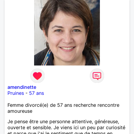
amendinette
Pruines
-
57 ans
Femme divorcé(e) de 57 ans recherche rencontre
amoureuse
Je pense être une personne attentive, généreuse,
ouverte et sensible. Je viens ici un peu par curiosité
et parce que j'ai le sentiment que de temps en