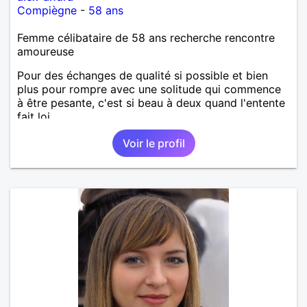
Compiègne
-
58 ans
Femme célibataire de 58 ans recherche rencontre
amoureuse
Pour des échanges de qualité si possible et bien
plus pour rompre avec une solitude qui commence
à être pesante, c'est si beau à deux quand l'entente
fait loi.
Voir le profil