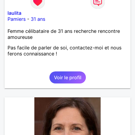
laulita
Pamiers
-
31 ans
Femme célibataire de 31 ans recherche rencontre
amoureuse
Pas facile de parler de soi, contactez-moi et nous
ferons connaissance !
Voir le profil