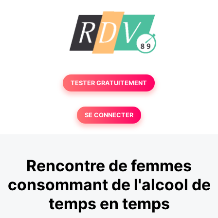
TESTER GRATUITEMENT
SE CONNECTER
Rencontre de femmes
consommant de l'alcool de
temps en temps