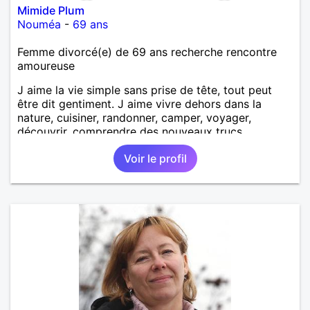
Mimide Plum
Nouméa
-
69 ans
Femme divorcé(e) de 69 ans recherche rencontre
amoureuse
J aime la vie simple sans prise de tête, tout peut
être dit gentiment. J aime vivre dehors dans la
nature, cuisiner, randonner, camper, voyager,
découvrir, comprendre des nouveaux trucs
techniques et sur la vie des êtres vivants. J aime
Voir le profil
danser, faire la fête. Je ne bois pratiquement pas d
alcool, je fume rarement, je ris souvent. Je cherche
un vrai amoureux pour continuer à profiter de la vie
mais à deux. Je peux tout faire toute seule, mais j
en ai marre je veux partagé et rigoler