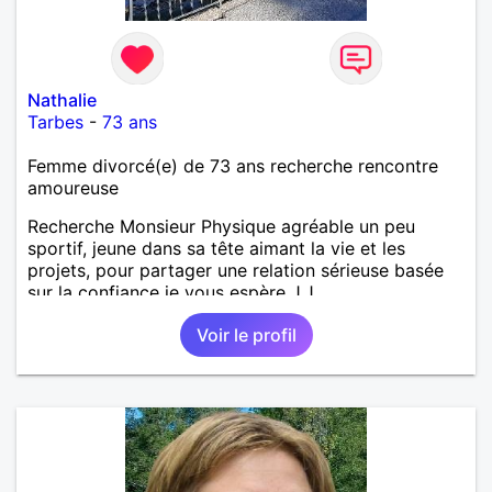
Nathalie
Tarbes
-
73 ans
Femme divorcé(e) de 73 ans recherche rencontre
amoureuse
Recherche Monsieur Physique agréable un peu
sportif, jeune dans sa tête aimant la vie et les
projets, pour partager une relation sérieuse basée
sur la confiance je vous espère J.J
Voir le profil