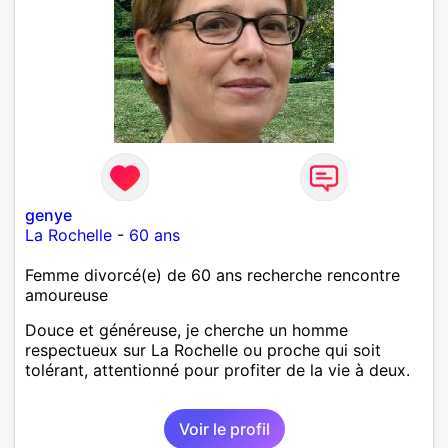
genye
La Rochelle
-
60 ans
Femme divorcé(e) de 60 ans recherche rencontre
amoureuse
Douce et généreuse, je cherche un homme
respectueux sur La Rochelle ou proche qui soit
tolérant, attentionné pour profiter de la vie à deux.
Voir le profil