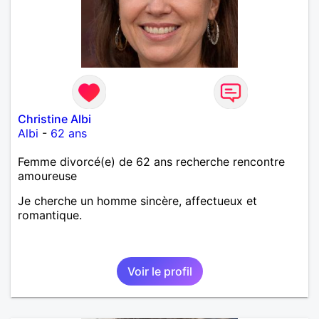
Christine Albi
Albi
-
62 ans
Femme divorcé(e) de 62 ans recherche rencontre
amoureuse
Je cherche un homme sincère, affectueux et
romantique.
Voir le profil