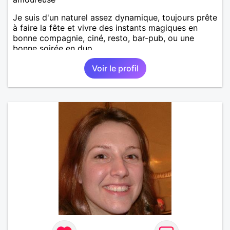
Je suis d'un naturel assez dynamique, toujours prête
à faire la fête et vivre des instants magiques en
bonne compagnie, ciné, resto, bar-pub, ou une
bonne soirée en duo.
Voir le profil